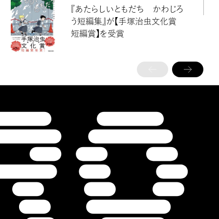
『あたらしいともだち かわじろ
う短編集』が【手塚治虫文化賞
短編賞】を受賞