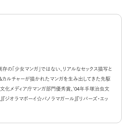
。既存の「少女マンガ」ではない、リアルなセックス描写と
ド&カルチャーが描かれたマンガを生み出してきた先駆
3年文化メディア庁マンガ部門優秀賞、'04年手塚治虫文
k』『ジオラマボーイ☆パノラマガール』『リバーズ・エッ