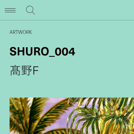
ARTWORK
SHURO_004
髙野F