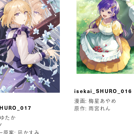
isekai_SHURO_016
漫画: 梅星あやめ
SHURO_017
原作: 雨宮れん
咲ゆたか
ノ
ー原案: 凪かすみ