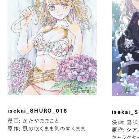
isekai_SHURO_018
isekai_
漫画: かたやままこと
漫画: 嶌
原作: 風の吹くまま気の向くまま
原作: シア
キャラクタ