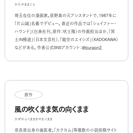
かたやままこと
埼玉在住の漫画家。荻野真の元アシスタントで、1987年に
「片山誠」名義でデビュー。 直近の作品では「シェイファー・
ハウンド」（白泉社刊、原作：吠士隆）の作画担当ほか、「冥
土IN極道」（日本文芸社）、「龍空のエイシズ」（KADOKAWA）
などがある。 作者公式SNSアカウント：
@burajon2
原作
風の吹くまま気の向くまま
かぜのふくままきのむくまま
奈良県出身の歯医者。「カクヨム」等複数の小説投稿サイト