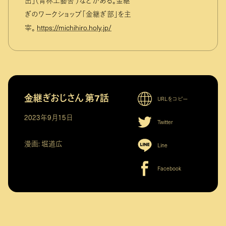
出」（青林工藝舎 ）などがある。金継
ぎのワークショップ「金継ぎ部」を主
宰。
https://michihiro.holy.jp/
金継ぎおじさん 第7話
URLをコピー
2023年9月15日
Twitter
漫画: 堀道広
Line
Facebook