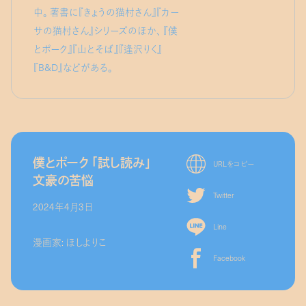
中。 著書に『きょうの猫村さん』『カー
サの猫村さん』シリーズのほか、 『僕
とポーク』『山とそば』『逢沢りく』
『B&D』などがある。
僕とポーク 「試し読み」
URLをコピー
文豪の苦悩
Twitter
2024年4月3日
Line
漫画家: ほしよりこ
Facebook