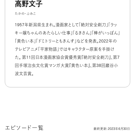
高野文子
たかの・ふみこ
1957年新潟県生まれ。漫画家として「絶対安全剃刀」「ラッ
キー嬢ちゃんのあたらしい仕事」「るきさん」「棒がいっぽん」
「黄色い本」「ドミトリーともきんす」などを発表。2022年の
テレビアニメ「平家物語」ではキャラクター原案を手掛け
た。 第11回日本漫画家協会賞優秀賞『絶対安全剃刀』、第7
回手塚治虫文化賞マンガ大賞『黄色い本』、第38回巖谷小
波文芸賞。
最終更新: 2023年6月30日
エピソード一覧