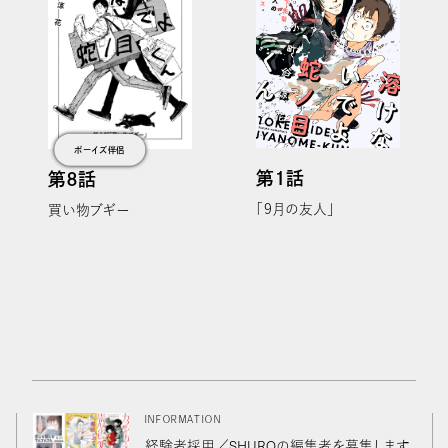
ボーイズ伴侶
第１話
第８話
「９月の友人」
買い物ブギー
INFORMATION
経験者採用／SHUROの編集者を募集します