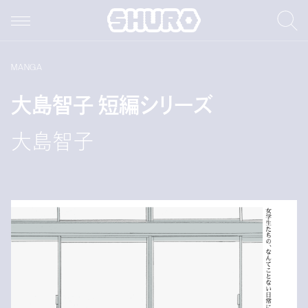
MANGA
大島智子 短編シリーズ
大島智子