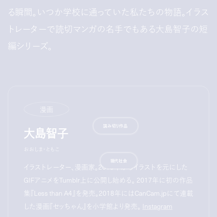
る瞬間。いつか学校に通っていた私たちの物語。イラス
トレーターで読切マンガの名手でもある大島智子の短
編シリーズ。
漫画
大島智子
読み切り作品
おおしま・ともこ
現代社会
イラストレーター、漫画家。2010年からイラストを元にした
GIFアニメをTumblr上に公開し始める。 2017年に初の作品
集『Less than A4』を発売。2018年にはCanCam.jpにて連載
した漫画『セッちゃん』を小学館より発売。
Instagram