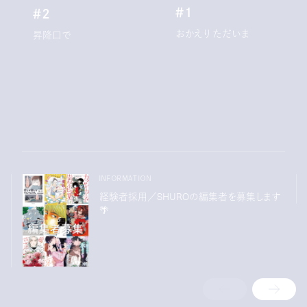
＃１
＃２
おかえり ただいま
昇降口で
INFORMATION
経験者採用／SHUROの編集者を募集します
🌴