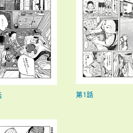
第１話
話