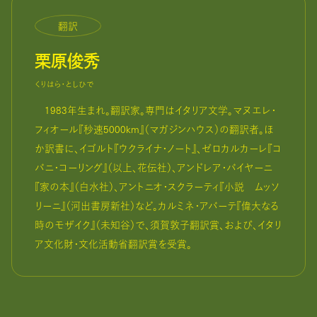
翻訳
栗原俊秀
くりはら・としひで
1983年生まれ。翻訳家。専門はイタリア文学。マヌエレ・
フィオール『秒速5000km』（マガジンハウス）の翻訳者。ほ
か訳書に、イゴルト『ウクライナ・ノート』、ゼロカルカーレ『コ
バニ・コーリング』（以上、花伝社）、アンドレア・バイヤーニ
『家の本』（白水社）、アントニオ・スクラーティ『小説 ムッソ
リーニ』（河出書房新社）など。カルミネ・アバーテ『偉大なる
時のモザイク』（未知谷）で、須賀敦子翻訳賞、および、イタリ
ア文化財・文化活動省翻訳賞を受賞。