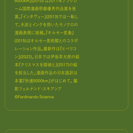
5000km』(2010) は2011年アングレ
ーム国際漫画祭最優秀作品賞を受
賞。『インタヴュー』(2013)では一転し
て、木炭とインクを用いたモノクロの
漫画表現に挑戦。『オルセー変奏』
(2015)はオルセー美術館とのコラボ
レーション作品。最新作は『ヒペリコ
ン』(2022)。日本では伊坂幸太郎の絵
本『クリスマスを探偵と』(2017)の絵
を担当した。漫画作品の日本語訳は
本書『秒速5000km』がはじめて。 撮
影フェルナンド・スキアンア
©Ferdinando Scianna