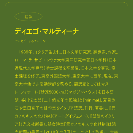
翻訳
ディエゴ・マルティーナ
でぃえご・まるてぃーな
1986年、イタリア生まれ。日本文学研究家、翻訳家、作家。
ローマ・ラ・サピエンツァ大学東洋研究学部日本学科（日本
近現代文学専門）学士課程を卒業後、日本文学を専攻、修
士課程を修了。東京外国語大学、東京大学に留学。現在、東
京大学他で非常勤講師を務める。翻訳家としてはマヌエ
レ・フィオーレ『秒速5000km』（マガジンハウス）を日本語
訳。谷川俊太郎『二十億光年の孤独』と『minimal』、夏目漱
石や黒田杏子の俳句集をイタリア語訳。刊行。著書に、『元
カノのキスの化け物』（アートダイジェスト）、『誤読のイタリ
ア』（光文社新書）。処女詩集『元カノのキスの化け物』は読
売新聞の書評で「2018年の３冊」の一つとして歌手・一青窈