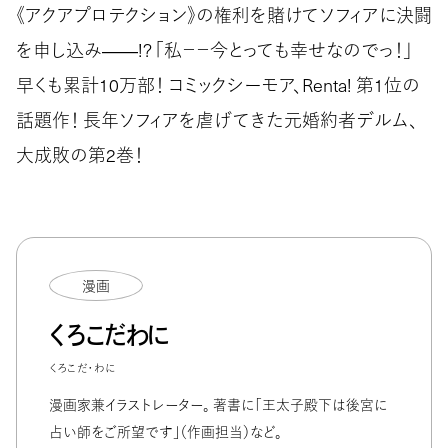
《アクアプロテクション》の権利を賭けてソフィアに決闘
を申し込み――!? 「私－－今とっても幸せなのでっ！」
早くも累計10万部！ コミックシーモア、Renta! 第1位の
話題作！ 長年ソフィアを虐げてきた元婚約者デルム、
大成敗の第2巻！
漫画
くろこだわに
くろこだ・わに
漫画家兼イラストレーター。 著書に「王太子殿下は後宮に
占い師をご所望です」（作画担当）など。