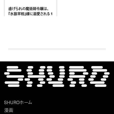
虐げられの魔術師令嬢は、
『氷狼宰相』様に溺愛される 1
SHUROホーム
漫画