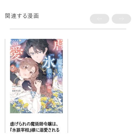
関連する漫画
虐げられの魔術師令嬢は、
『氷狼宰相』様に溺愛される