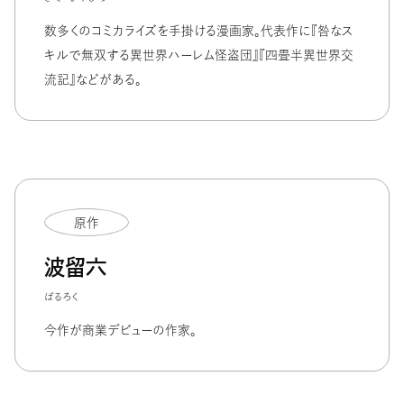
数多くのコミカライズを手掛ける漫画家。代表作に『咎なス
キルで無双する異世界ハーレム怪盗団』『四畳半異世界交
流記』などがある。
原作
波留六
ばるろく
今作が商業デビューの作家。