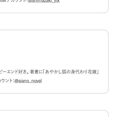
terアカウント：
@shimazaki_ytk
ピーエンド好き。 著書に「あやかし狐の身代わり花嫁」
カウント：
@siano_novel