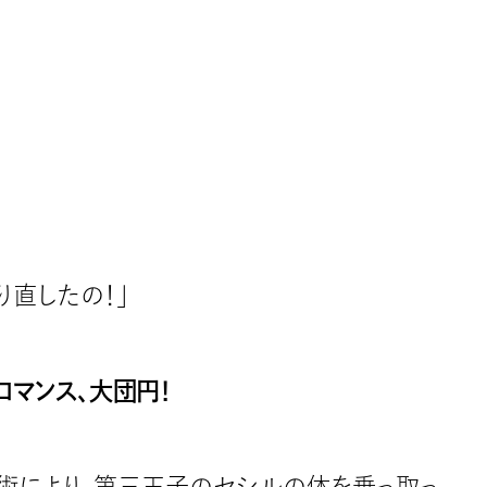
り直したの！」
マンス、大団円！
術により、第三王子のセシルの体を乗っ取っ