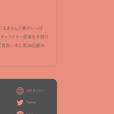
「るきさん」「棒がいっぽ
ではキャラクター原案を手掛け
黄色い本』、第38回巖谷
URLをコピー
Twitter