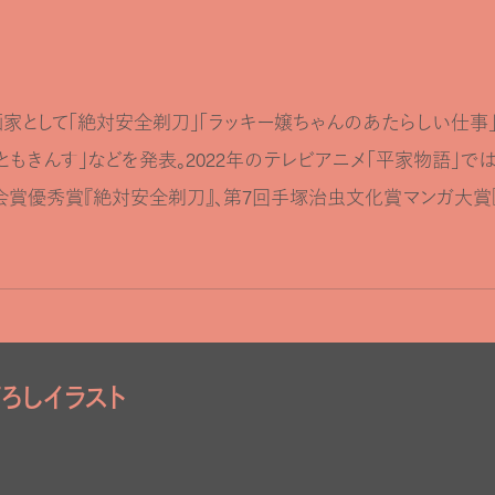
画家として「絶対安全剃刀」「ラッキー嬢ちゃんのあたらしい仕事」
ーともきんす」などを発表。2022年のテレビアニメ「平家物語」
協会賞優秀賞『絶対安全剃刀』、第7回手塚治虫文化賞マンガ大賞『
ろしイラスト