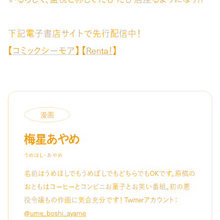
下記電子書店サイトで先行配信中！
【
コミックシーモア
】 【
Renta！
】
漫画
梅星あやめ
うめほし・あやめ
名前はうめほしでもうめぼしでもどちらでもOKです。原稿の
おともはコーヒーとコンビニお菓子とお笑い番組。初の悪
役令嬢もの作画に気合充分です！ Twitterアカウント：
@ume_boshi_ayame