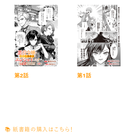
第2話
第1話
📚️ 紙書籍の購入はこちら！