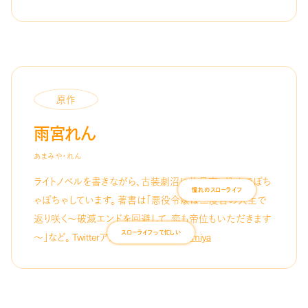
原作
雨宮れん
あまみや・れん
ライトノベルを書きながら、古装劇沼に片足突っ込んでぽち
ゃぽちゃしています。 著書は「悪役令嬢は二度目の人生で
憧れのスローライフ
返り咲く～破滅エンドを回避して、恋も帝位もいただきます
～」など。 Twitterアカウント：
@ren_amamiya
スローライフって忙しい