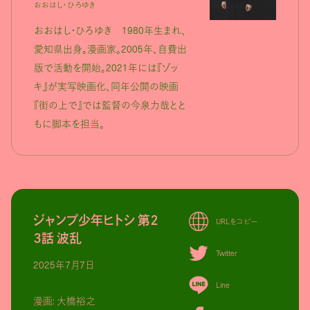
おおはし・ひろゆき
おおはし・ひろゆき 1980年生まれ、
愛知県出身。漫画家。2005年、自費出
版で活動を開始。2021年には『ゾッ
キ』が実写映画化、同年公開の映画
『街の上で』では監督の今泉力哉とと
もに脚本を担当。
ジャンプ少年ヒトシ 第２
URLをコピー
３話 波乱
Twitter
2025年7月7日
Line
漫画: 大橋裕之