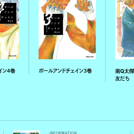
イン４巻
ボールアンドチェイン３巻
南Q太傑
友だち
INFORMATION