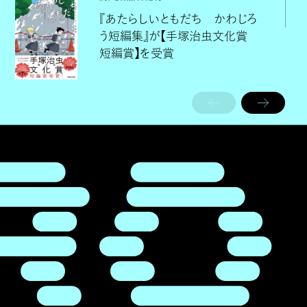
『あたらしいともだち かわじろ
う短編集』が【手塚治虫文化賞
短編賞】を受賞