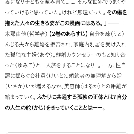
妻になり子どもを産み育て……。 そんな世界でうまくや
その傷を
っていけると思っていた。けれど無理だった。
抱えた人々の生きる姿がこの漫画にはある。
」 ――三
【２巻のあらすじ】
木那由他（哲学者）
自分を疎（うと）
んじる夫から離婚を拒否され、家庭内別居を受け入れ
た孤独な主婦〈あや〉。離婚カウンセラーのもと知り合
った〈ゆみこ〉と二人旅をすることになり…。 一方、性自
認に揺らぐ会社員〈けいと〉。婚約者の無理解から諍
（いさか）いが増えるなか、美容師〈はるか〉との距離が
ふたりに共通する孤独の正体とは？ 自分
縮まっていく。
の人生の舵（かじ）をきっていくこととはーー。