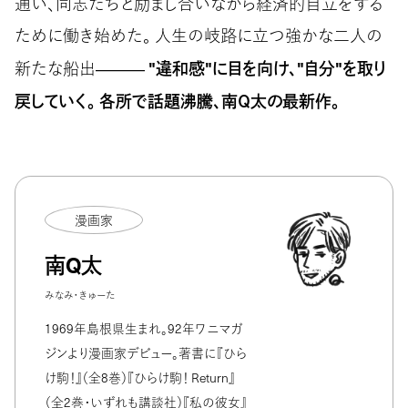
通い、同志たちと励まし合いながら経済的自立をする
ために働き始めた。 人生の岐路に立つ強かな二人の
"違和感"に目を向け、"自分"を取り
新たな船出―――
戻していく。 各所で話題沸騰、南Ｑ太の最新作。
漫画家
南Q太
みなみ・きゅーた
1969年島根県生まれ。92年ワニマガ
ジンより漫画家デビュー。著書に『ひら
け駒！』（全8巻）『ひらけ駒！ Return』
（全2巻・いずれも講談社）『私の彼女』