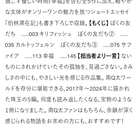
過ごす優しい時間『幸福』を含む全５作に加え、軽やか
な文体がオンリーワンの魅力を放つショートエッセイ
【もくじ】
「伯林滞在記」も書き下ろしで収録。
ぼくの友
だち ……003 キリフィッシュ ぼくの友だち② ……
035 カルトッフェルン ぼくの友だち③ ……075 サフ
【担当者より一言】
ァイア ……113 幸福 ……145
ない
ものにされかけていたその孤独を、見過ごさない。さみ
しさの中にも、やさしい光を感じる作品集。 南Q太ワー
ルドを存分に堪能できる、2017年～2024年に描かれ
た珠玉の５編。 何度も読み返したくなる、宝物のような
１冊になりました。 南Q太ファンはもちろん、余韻が深く
感じられる物語をお求めの方にも、おすすめです！