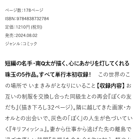
ページ数：178ページ
ISBN：9784838732784
定価：1210円 (税別)
発売：2024.08.02
ジャンル：コミック
短編の名手・南Q太が描く、心にあかりを灯してくれる
珠玉の５作品。すべて単行本初収録！
この世界のこ
【収録内容】
の場所で いま きみがとなりにいること
お
互いの制服を交換し合った同級生との再会『ぼくの友
だち』（描き下ろし３２ページ）。隣に越してきた画家・カ
オルとの出会いで、灰色の「ぼく」の人生が色づいてい
く『キリフィッシュ』。妻から仕事から逃げた先の離島で