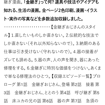
「金継ぎ」って何？ 道具や技法やアイデアも
継ぎ漫画。
知れる、生活の漫画。 全ページ２色印刷、漫画・イラス
ト・実作の写真などを多数追加収録しました。
・・・・・・・・・・・・・・・・・・・・・・ 【金継ぎおじさんのスタイ
ル】 １.直したいものしか直さない。 ２.伝統的な技法で
しか直さない（それ以外知らないので）。 ３.納期のある
仕事は引き受けない（守れないので）。 ４.器の接着が
ズレても諦める。 ５.器の声、人の声を聞き、器にあった
修理をする。 ６.金継ぎに特別な価値をつけない。あくま
で単なる修理法のひとつ。 【収録エピソード一覧】 プロ
ローグ 第1話 金継ぎおじさん、登場 第2話 接着 第
3話 金継ぎおじさん、ととのう 第4話 呼び継ぎ 第5
話 床ユカの兄の話 第6話 器の声 第7話 急須の