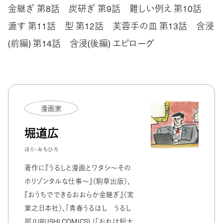
金継ぎ 第8話 炭研ぎ 第9話 難しい例え 第10話
漉す 第11話 型 第12話 芙蓉手の皿 第13話 含浸
(前編) 第14話 含浸(後編) エピローグ
漫画家
堀道広
ほり・みちひろ
著作に『うるしと漫画とワタシ〜その
ホリゾンタルな仕事〜』（駒草出版）、
『おうちでできるおおらか金継ぎ』（実
業之日本社）、「青春うるはし うるし
部 (URUSHI COMICS) 」「おれは短大