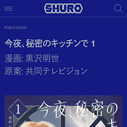
PUBLICATION
今夜、秘密のキッチンで 1
漫画: 黒沢明世
原案: 共同テレビジョン