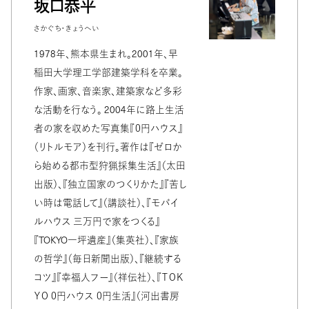
坂口恭平
さかぐち・きょうへい
1978年、熊本県生まれ。2001年、早
稲田大学理工学部建築学科を卒業。
作家、画家、音楽家、建築家など多彩
な活動を行なう。 2004年に路上生活
者の家を収めた写真集『０円ハウス』
（リトルモア）を刊行。著作は『ゼロか
ら始める都市型狩猟採集生活』（太田
出版）、『独立国家のつくりかた』『苦し
い時は電話して』（講談社）、『モバイ
ルハウス 三万円で家をつくる』
『TOKYO一坪遺産』（集英社）、『家族
の哲学』（毎日新聞出版）、『継続する
コツ』『幸福人フー』（祥伝社）、『ＴＯＫ
ＹＯ ０円ハウス ０円生活』（河出書房