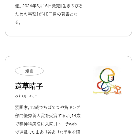
催。 2024年5月16日発売『生きのびる
ための事務』が４０冊目の著書とな
る。
漫画
道草晴子
みちくさ・はるこ
漫画家。13歳でちばてつや賞ヤング
部門優秀新人賞を受賞するが、14歳
で精神科病院に入院。「トーチweb」
で連載した山あり谷ありな半生を綴