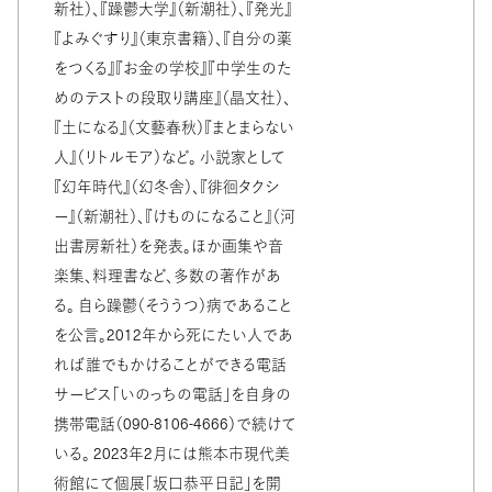
新社）、『躁鬱大学』（新潮社）、『発光』
『よみぐすり』（東京書籍）、『自分の薬
をつくる』『お金の学校』『中学生のた
めのテストの段取り講座』（晶文社）、
『土になる』（文藝春秋）『まとまらない
人』（リトルモア）など。 小説家として
『幻年時代』（幻冬舎）、『徘徊タクシ
ー』（新潮社）、『けものになること』（河
出書房新社）を発表。ほか画集や音
楽集、料理書など、多数の著作があ
る。 自ら躁鬱（そううつ）病であること
を公言。2012年から死にたい人であ
れば誰でもかけることができる電話
サービス「いのっちの電話」を自身の
携帯電話（090-8106-4666）で続けて
いる。 2023年2月には熊本市現代美
術館にて個展「坂口恭平日記」を開