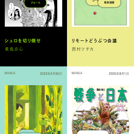
カートゥーン
ブルース
風刺漫画
シュロを切り倒せ
リモートどうぶつ会議
黄島点心
西村ツチカ
2023年6月30日
2025年8月1日
MANGA
MANGA
恋愛
太平洋戦争のこと