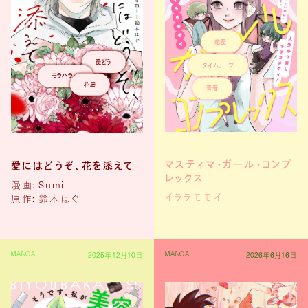
恋愛
愛どう
タイムリープ
モラハラ夫
花屋
青春
マスティマ・ガール・コンプ
愛にはどうぞ、花を添えて
レックス
漫画: Sumi
イララモモイ
原作: 鈴木はぐ
2025年12月10日
2026年6月16日
MANGA
MANGA