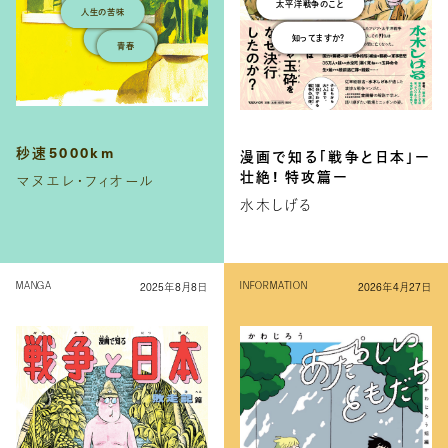
人生の苦味
知ってますか？
試し読み
青春
秒速5000km
漫画で知る「戦争と日本」ー
壮絶! 特攻篇ー
マヌエレ・フィオール
水木しげる
2025年8月8日
2026年4月27日
MANGA
INFORMATION