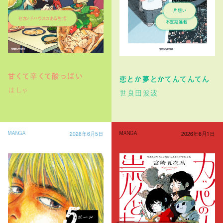
セカンドハウスのある生活
片想い
不定期連載
甘くて辛くて酸っぱい
恋とか夢とかてんてんてん
はしゃ
世良田波波
2026年6月5日
2026年6月1日
MANGA
MANGA
オカルティック・ヒューマンドラマ