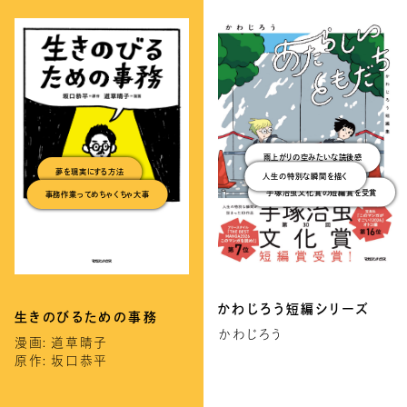
雨上がりの空みたいな読後感
夢を現実にする方法
事務作業ってめちゃくちゃ大事
人生の特別な瞬間を描く
手塚治虫文化賞の短編賞を受賞
かわじろう短編シリーズ
生きのびるための事務
かわじろう
漫画: 道草晴子
原作: 坂口恭平