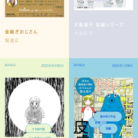
女学生
読み切り作品
大島智子 短編シリーズ
金継ぎおじさん
大島智子
堀道広
2023年6月30日
2024年1月8日
MANGA
MANGA
読み切り作品
友情
うちあけ話