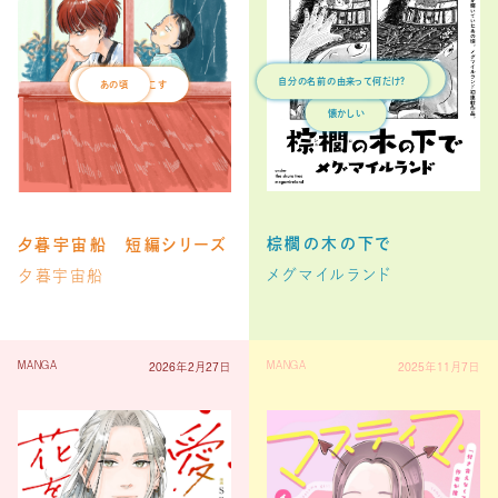
自分の名前の由来って何だけ？
あの頃
不定期連載
記憶を呼び起こす
懐かしい
棕櫚の木の下で
夕暮宇宙船 短編シリーズ
メグマイルランド
夕暮宇宙船
2026年2月27日
2025年11月7日
MANGA
MANGA