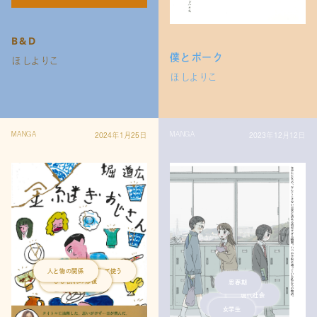
B&D
僕とポーク
ほしよりこ
ほしよりこ
2024年1月25日
2023年12月12日
MANGA
MANGA
壊れても直して使う
ひび割れの修復
人と物の関係
思春期
現代社会