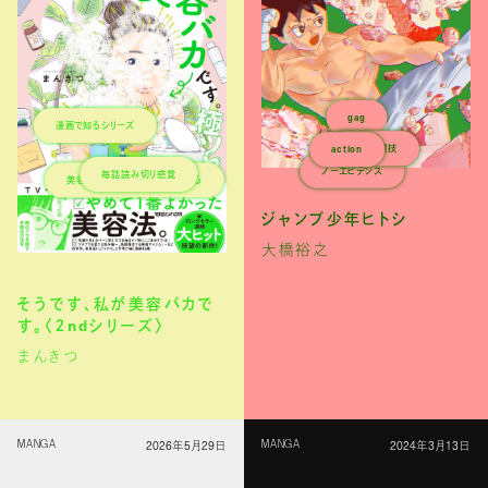
gag
漫画で知るシリーズ
異種格闘技
action
ノーエビデンス
毎話読み切り感覚
美容に興味がない人でも楽しめる
ジャンプ少年ヒトシ
大橋裕之
そうです、私が美容バカで
す。〈２ndシリーズ〉
まんきつ
2026年5月29日
2024年3月13日
MANGA
MANGA