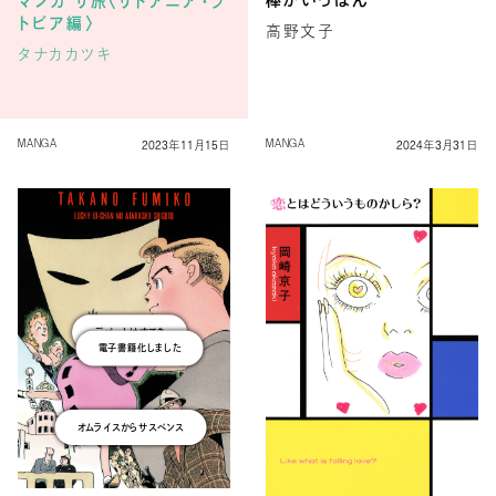
マンガ サ旅〈リトアニア・ラ
トビア編〉
高野文子
タナカカツキ
2023年11月15日
2024年3月31日
MANGA
MANGA
デパートはすてき
電子書籍化しました
オムライスからサスペンス