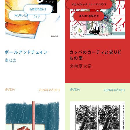
性自認の揺らぎ
クィア
冷え切った夫婦生活
単行本１巻発売中
カッパのカーティと祟りど
ボールアンドチェイン
もの愛
南Q太
宮崎夏次系
2026年2月20日
2026年6月18日
MANGA
MANGA