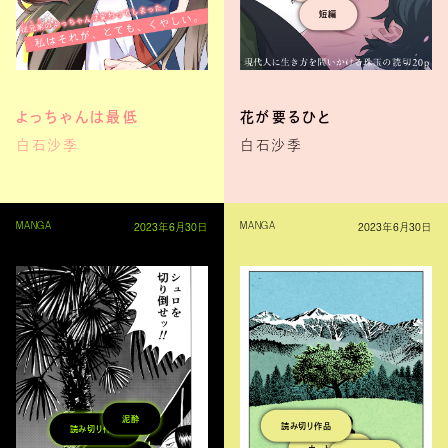
読切
読切
タイパ
短編
よっちゃんは最低
花が要るひと
白石沙季
白石沙季
2023年6月30日
2023年6月30日
MANGA
MANGA
泥酔
読み切り作品
読み切り作品