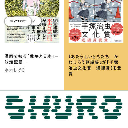
太平洋戦争のこと
知ってますか？
漫画で知る「戦争と日本」ー
『あたらしいともだち か
敗走記篇ー
わじろう短編集』が【手塚
治虫文化賞 短編賞】を受
水木しげる
賞