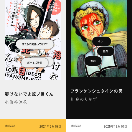
ホラー
俺たちの関係ってなに？
怪奇
復刻
ボーイズ伴侶
不定期連載
フランケンシュタインの男
溶けないでよ蛇ノ目くん
川島のりかず
小町谷涼花
2024年5月15日
2025年12月10日
MANGA
MANGA