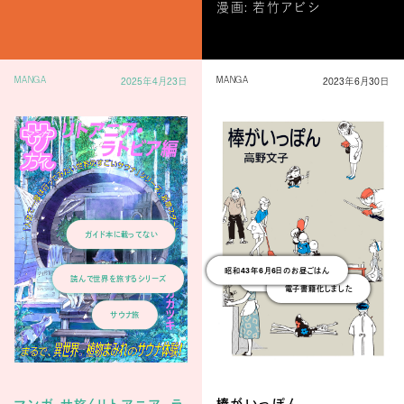
漫画: 若竹アビシ
2025年4月23日
2023年6月30日
MANGA
MANGA
ガイド本に載ってない
昭和43年6月6日のお昼ごはん
覚えていますか？
電子書籍化しました
読んで世界を旅するシリーズ
サウナ旅
棒がいっぽん