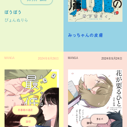
短編
シュウクリームの日
ぼうぼう
ぴょんぬりら
みっちゃんの皮膚
2024年6月26日
2024年5月24日
MANGA
MANGA
短編
思春期の暴走