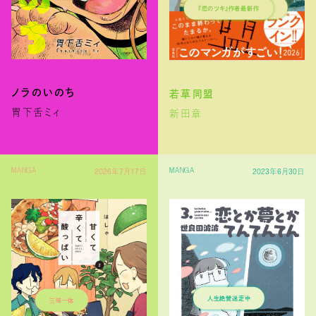
月イチ連載
『恋のツキ』作者最新作
極上ラブストーリー
ノラのいのち
若草同盟
胃下舌ミィ
新田章
2026年7月17日
2023年6月30日
MANGA
MANGA
三味一体
人生絶賛迷走中