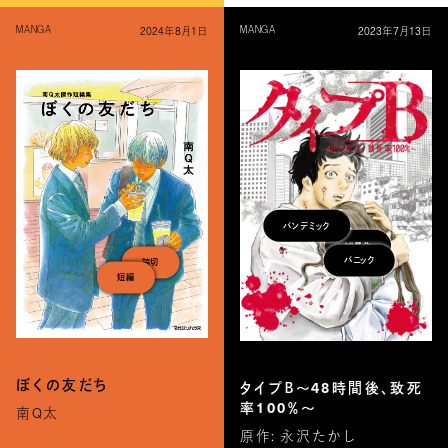
2024年8月1日
2023年7月13日
MANGA
MANGA
パンデミック
凶暴化
読切
パニック
短編
ぼくの友だち
タイプＢ〜48時間後、致死
率100％〜
南Q太
原作: 永沢たかし